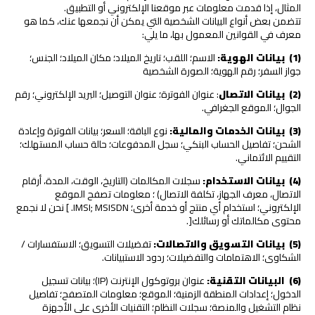
المثال، إذا قدمت معلومات عبر موقعنا الإلكتروني أو التطبيق.
تتضمن بعض أنواع البيانات الشخصية التي يمكن أن نجمعها عنك، كما هو
معرف في القوانين المعمول بها، ما يلي:
(1)
بيانات الهوية:
الاسم؛ اللقب؛ تاريخ الميلاد؛ مكان الميلاد؛ الجنس؛
جواز السفر؛ رقم الهوية؛ الصورة الشخصية
(2)
بيانات الاتصال
: عنوان الفوترة؛ عنوان التوصيل؛ البريد الإلكتروني؛ رقم
الجوال؛ الموقع الجغرافي.
(3)
بيانات الخدمات والمالية:
نوع الباقة؛ السعر؛ بيانات الفوترة وإعادة
الشحن؛ تفاصيل الحساب البنكي؛ سجل المدفوعات؛ حالة حساب المستهلك؛
التقييم الائتماني.
(4)
بيانات الاستخدام:
سجلات المكالمات (التاريخ، الوقت، المدة، أرقام
الاتصال، معرف الجهاز، تكلفة الاتصال) ؛ معلومات تصفح الموقع
الإلكتروني؛ استخدام أي منتج أو خدمة أخرى؛ IMSI; MSISDN. ] نحن لا نجمع
محتوى مكالماتك أو رسائلك[.
(5)
بيانات التسويق والاتصالات:
تفضيلات التسويق؛ الاستفسارات /
الشكاوى؛ الاهتمامات والتفضيلات؛ ردود الاستبيانات.
(6)
البيانات التقنية:
عنوان بروتوكول الإنترنت (IP)؛ بيانات تسجيل
الدخول؛ إعدادات المنطقة الزمنية؛ الموقع؛ معلومات المتصفح؛ تفاصيل
نظام التشغيل والمنصة؛ سجلات النظام؛ التقنيات الأخرى على الأجهزة