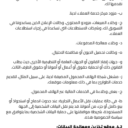
نقدمها لك.
ب- مزود مركز خدمة العملاء لدينا.
ج- وكلاء المبيعات، مزودو المحتوى، وكالات الإعلان الذين يساعدوننا في
التسويق لك، وشركات الاستطلاعات التي تساعدنا في إجراء استطلاعات
العملاء.
د- وكلاء معالجة المدفوعات.
ه- وكالات تحصيل الديون أو مكافحة الاحتيال.
و- جهات إنفاذ القانون أو الجهات العامة أو التنظيمية الأخرى حيث يطلب
القانون ذلك أو لحماية حقوق أو أعمال أو أصولنا أو حقوق الطرف الثالث.
ز- مشغل شبكة الهاتف المحمول المضيفة لدينا، على سبيل المثال، لتقديم
خدمات الطوارئ بما في ذلك معلومات موقعك.
ح- بعض وكلاءنا في الخدمات المالية عبر الهاتف المحمول.
ط- في حالة عمليات نقل الأعمال التجارية: عند حدوث اندماج أو استحواذ أو
بيع كامل أو جزء من أصولنا، قد يتم نقل البيانات الشخصية إلى الجهة
المستحوذة، شريطة موافقتها على حماية البيانات الشخصية بما يتوافق مع
سياسة الخصوصية هذه.
4.2
.
موقع تخزين ومعالجة البيانات: