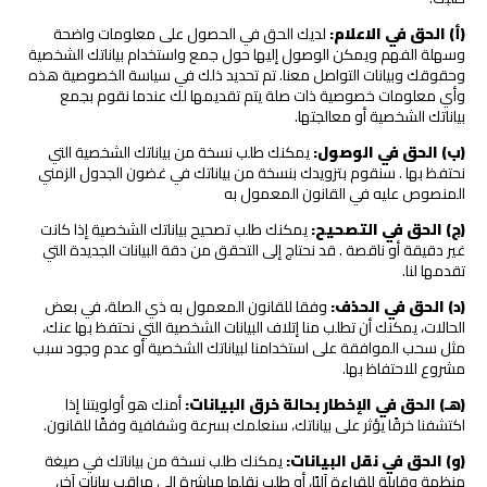
(أ) الحق في الاعلام:
لديك الحق في الحصول على معلومات واضحة
وسهلة الفهم ويمكن الوصول إليها حول جمع واستخدام بياناتك الشخصية
وحقوقك وبيانات التواصل معنا. تم تحديد ذلك في سياسة الخصوصية هذه
وأي معلومات خصوصية ذات صلة يتم تقديمها لك عندما نقوم بجمع
بياناتك الشخصية أو معالجتها.
(ب) الحق في الوصول:
يمكنك طلب نسخة من بياناتك الشخصية التي
نحتفظ بها . سنقوم بتزويدك بنسخة من بياناتك في غضون الجدول الزمني
المنصوص عليه في القانون المعمول به
(ج) الحق في التصحيح:
يمكنك طلب تصحيح بياناتك الشخصية إذا كانت
غير دقيقة أو ناقصة . قد نحتاج إلى التحقق من دقة البيانات الجديدة التي
تقدمها لنا.
(د) الحق في الحذف:
وفقا للقانون المعمول به ذي الصلة، في بعض
الحالات، يمكنك أن تطلب منا إتلاف البيانات الشخصية التي نحتفظ بها عنك،
مثل سحب الموافقة على استخدامنا لبياناتك الشخصية أو عدم وجود سبب
مشروع للاحتفاظ بها.
(هـ) الحق في الإخطار بحالة خرق البيانات:
أمنك هو أولويتنا إذا
اكتشفنا خرقًا يؤثر على بياناتك، سنعلمك بسرعة وشفافية وفقًا للقانون.
(و) الحق في نقل البيانات:
يمكنك طلب نسخة من بياناتك في صيغة
منظمة وقابلة للقراءة آليًا، أو طلب نقلها مباشرة إلى مراقب بيانات آخر،