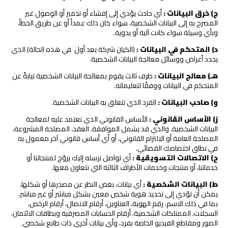
ج) خرق البيانات
:
أي حادث يؤدي إلى إفشاء أو تدمير أو الوصول غير
المصرح به إلى البيانات الشخصية، سواء كان ذلك عمدأ أو عن طريق الخطأ،
وبأي وسيلة سواء كانت آلية أو يدوية.
د) المتحكم في البيانات
:
(الكيان شركة بعد أول في هذه الحالة) الذي
يحدد أغراض ووسائل معالجة البيانات الشخصية.
هـ) معالج البيانات
:
طرف ثالث يقوم بمعالجة البيانات الشخصية نيابةً عن
المتحكم في البيانات ووفقًا لتعليماته.
و) صاحب البيانات
:
الفرد الذي تتعلق به البيانات الشخصية.
ز) الأساس القانوني
:
الأساس القانوني الذي نعتمد عليه لمعالجة
البيانات الشخصية، والذي قد يشمل الموافقة، العقد، المصلحة المشروعة،
المصلحة العامة أو الالتزام القانوني، أو أي أساس قانوني آخر معمول به
في نطاق اختصاصك القضائي.
ح) الاتصالات التسويقية
:
أي تواصل نرسله إليك يروّج لمنتجاتنا أو
خدماتنا، أو منتجات وخدمات الأطراف الثالثة التي نتعاون معها.
ط) البيانات الشخصية
:
أي بيانات، بغض النظر عن مصدرها أو شكلها،
يمكن أن تؤدي إلى تحديد هوية شخص معين بشكل مباشر أو غير مباشر،
بما في ذلك الاسم، رقم الهوية، العناوين، أرقام الاتصال، أرقام الرخص،
السجلات، الممتلكات الشخصية، أرقام الحسابات المصرفية وبطاقات الائتمان،
الصور ومقاطع الفيديو الخاصة بفرد، وأي بيانات أخرى ذات طابع شخصي.