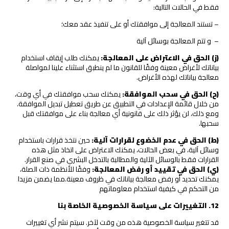
فقط في الحالات التالية:
– تستند المعالجة إلى موافقتك أو على تنفيذ عقد معك؛
– و تتم المعالجة بوسائل آلية
(ز) الحق في الاعتراض على المعالجة:
يمكنك طلب إيقاف استخدام
بياناتك لأغراض معينة وفقًا للقانون ما لم ينطبق استثناء علينا لمواصلة
معالجة بياناتك لهذه الأغراض.
(ح) الحق في سحب الموافقة:
يمكنك سحب موافقتك في أي وقت،
من خلال قائمة الإعدادات في التطبيق عن طريق تعطيل تبديل الموافقة.
ومع ذلك، لن يؤثر ذلك على قانونية أي معالجة بناء على موافقتك قبل
سحبها.
(ط) الحق في عدم الخضوع لقرارات آلية:
حين نتخذ قرارات باستخدام
وسائل آلية، في بعض الحالات، يمكنك الاعتراض على اتخاذ مثل هذه
القرارات فقط بالوسائل الآلية والمطالبة بالتدخل البشري في صنع القرار.
(ي) الحق في تقييد أو رفض المعالجة:
وفقًا للأنظمة ذات الصلة،
يمكنك تحديد أو رفض معالجة بياناتك في ظروف معينة.مما يضمن مزيدا
من التحكم في كيفية استخدام معلوماتهم
12
.
التغييرات على سياسة الخصوصية الخاصة بنا
قد تتغير سياسة الخصوصية هذه من وقت لآخر. سيتم نشر أي تغييرات