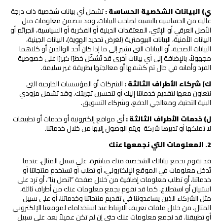
ي) البيانات الشخصية الحساسة
:
تشمل أي بيانات شخصية ذات درجة
عالية من الحساسية بالنسبة لصاحب البيانات، وقد تتضمن معلومات مثل
الأصل العرقي أو الإثني، المعتقدات الدينية أو الفكرية أو السياسية، الجرائم أو
البيانات الأمنية، البيانات البيومترية (لغرض تحديد الهوية)، البيانات الجينية،
البيانات الصحية، أو البيانات التي تشير إلى ما إذا كان أحد الوالدين أو كلاهما
مجهولاً، بالإضافة إلى أي بيانات أخرى قد تُشكّل خطرًا كبيرًا على خصوصية
الفرد وأمانه في حال تم كشفها أو معالجتها بطريقة غير سليمة.
ك) شركاء الأطراف الثالثة
:
الشركات أو المؤسسات الخارجية التي
نتعاون معها لتقديم خدماتنا إليك أو لتحسين تجربتك. وقد تشمل مزودي
البنية التحتية، ومعالجي الدفع، وشركاء التسويق.
ل) خدمات الأطراف الثالثة
:
أي مواقع إلكترونية أو خدمات أو تطبيقات
لا تملكها أو تديرها شركة ويتم الوصول إليها من خلال خدماتنا.
2
.
المعلومات التي نجمعها عنك
قد نقوم بجمع بياناتك الشخصية منك مباشرة، على سبيل المثال، عندما
تُدخل معلومات في الموقع الإلكتروني، أو تطلب أو تستخدم منتجاتنا أو
خدماتنا، أو تطلب معلومات إضافية من خلال صفحة “اتصل بنا”، أو ترد على
استبيان أو استطلاع. كما قد نقوم بجمع معلومات عنك من أطراف ثالثة،
مثل الشركاء الذين يساعدوننا في تقديم منتجاتنا وخدماتنا، أو على سبيل
المثال، من خلال ملفات تعريف الارتباط عند استخدامك لموقعنا الإلكتروني
أو تطبيقنا. قد نجمع معلومات عنك حتى إن لم تكن عميلاً بعد، على سبيل