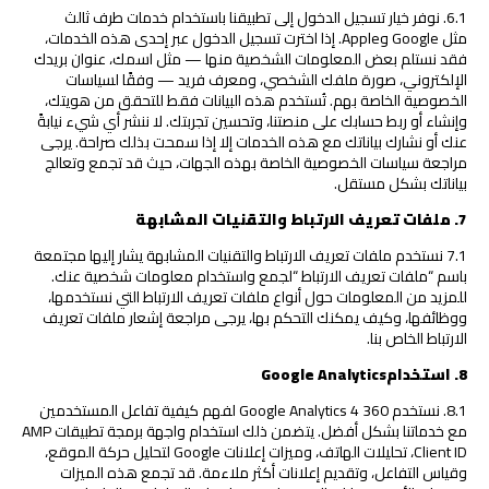
6.1. نوفر خيار تسجيل الدخول إلى تطبيقنا باستخدام خدمات طرف ثالث
مثل Google وApple. إذا اخترت تسجيل الدخول عبر إحدى هذه الخدمات،
فقد نستلم بعض المعلومات الشخصية منها — مثل اسمك، عنوان بريدك
الإلكتروني، صورة ملفك الشخصي، ومعرف فريد — وفقًا لسياسات
الخصوصية الخاصة بهم. تُستخدم هذه البيانات فقط للتحقق من هويتك،
وإنشاء أو ربط حسابك على منصتنا، وتحسين تجربتك. لا ننشر أي شيء نيابةً
عنك أو نشارك بياناتك مع هذه الخدمات إلا إذا سمحت بذلك صراحة. يرجى
مراجعة سياسات الخصوصية الخاصة بهذه الجهات، حيث قد تجمع وتعالج
بياناتك بشكل مستقل.
7
.
ملفات تعريف الارتباط والتقنيات المشابهة
7.1 نستخدم ملفات تعريف الارتباط والتقنيات المشابهة يشار إليها مجتمعة
باسم “ملفات تعريف الارتباط “لجمع واستخدام معلومات شخصية عنك.
للمزيد من المعلومات حول أنواع ملفات تعريف الارتباط التي نستخدمها،
ووظائفها، وكيف يمكنك التحكم بها، يرجى مراجعة إشعار ملفات تعريف
الارتباط الخاص بنا.
8
.
استخدام
Google Analytics
8.1. نستخدم Google Analytics 4 360 لفهم كيفية تفاعل المستخدمين
مع خدماتنا بشكل أفضل. يتضمن ذلك استخدام واجهة برمجة تطبيقات AMP
Client ID، تحليلات الهاتف، وميزات إعلانات Google لتحليل حركة الموقع،
وقياس التفاعل، وتقديم إعلانات أكثر ملاءمة. قد تجمع هذه الميزات