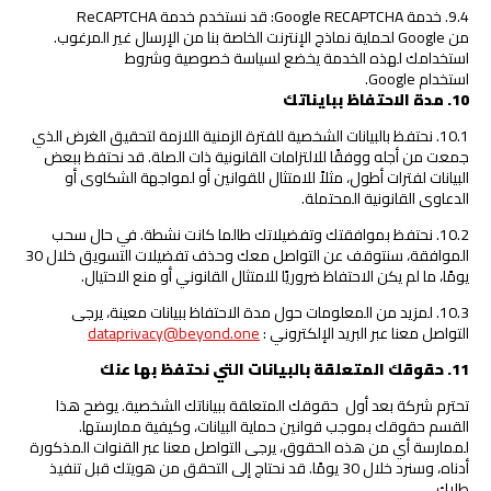
9.4. خدمة Google RECAPTCHA: قد نستخدم خدمة ReCAPTCHA
من Google لحماية نماذج الإنترنت الخاصة بنا من الإرسال غير المرغوب.
استخدامك لهذه الخدمة يخضع لسياسة خصوصية وشروط
استخدام Google.
10
.
مدة الاحتفاظ ببايناتك
10.1. نحتفظ بالبيانات الشخصية للفترة الزمنية اللازمة لتحقيق الغرض الذي
جمعت من أجله ووفقًا للالتزامات القانونية ذات الصلة. قد نحتفظ ببعض
البيانات لفترات أطول، مثلاً للامتثال للقوانين أو لمواجهة الشكاوى أو
الدعاوى القانونية المحتملة.
10.2. نحتفظ بموافقتك وتفضيلاتك طالما كانت نشطة. في حال سحب
الموافقة، سنتوقف عن التواصل معك وحذف تفضيلات التسويق خلال 30
يومًا، ما لم يكن الاحتفاظ ضروريًا للامتثال القانوني أو منع الاحتيال.
10.3. لمزيد من المعلومات حول مدة الاحتفاظ ببيانات معينة، يرجى
التواصل معنا عبر البريد الإلكتروني :
dataprivacy@beyond.one
11
.
حقوقك المتعلقة بالبيانات التي نحتفظ بها عنك
تحترم شركة بعد أول حقوقك المتعلقة ببياناتك الشخصية. يوضح هذا
القسم حقوقك بموجب قوانين حماية البيانات، وكيفية ممارستها.
لممارسة أي من هذه الحقوق، يرجى التواصل معنا عبر القنوات المذكورة
أدناه، وسنرد خلال 30 يومًا. قد نحتاج إلى التحقق من هويتك قبل تنفيذ
طلبك.