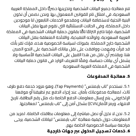
تتم معالجة جميع البيانات الشخصية وتخزينها حصريًّا داخل المملكة العربية
السعودية، في امتثال تام للقوانين المعمول بها. ونحن نضمن أن تكون
البنية التحتية لاستضافة البيانات ومقدمو الخدمات التابعون لنا موجودين
داخل المملكة، وفي الحالات الاستثنائية التي نقوم فيها بنقل البيانات
الشخصية، فإننا نلتزم التزامًا تامًّا بقانون حماية البيانات الشخصية في المملكة
العربية السعودية، ولوائحه التنفيذية، واللائحة المتعلقة بنقل البيانات
الشخصية خارج المملكة. بقبولك لسياسة الخصوصية هذه، فإنك تقر بأنك
قد قرأت وفهمت ووافقت على نقل بياناتك الشخصية على النحو المبين
هنا. ويقتصر أي نقل من هذا القبيل على البيانات الشخصية الأساسية ولا
يشمل أي بيانات حساسة، وفقًا للتعريف الوارد في قانون حماية البيانات
الشخصية في المملكة العربية السعودية
5
.
معالجة المدفوعات
5.1. نستخدم “تاب بايمنتس” (Tap Payments)، وهو مزود خدمة دفع طرف
ثالث، لمعالجة مدفوعاتك بأمان. عند إجراء الدفع عبر تطبيقنا أو موقعنا
الإلكتروني، يتم إرسال معلومات الدفع الخاصة بك مثل رقم البطاقة، تاريخ
الانتهاء، ورمز الأمانCVV)) بشكل آمن إلى “تاب بايمنتس” لمعالجتها.
5.2. نحن لا نخزن أو نصل مباشرة إلى معلومات بطاقتك الكاملة. لمزيد من
المعلومات حول كيفية معالجة “تاب بايمنتس” لبياناتك الشخصية، يرجى
مراجعة سياسة الخصوصية الخاصة بهم.
6
.
خدمات تسجيل الدخول عبر جهات خارجية