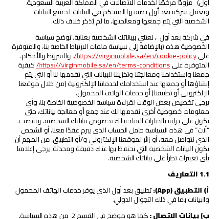
أول) مزودًا مرخصًا لخدمات الاتصالات في المملكة العربية السعودية.
وتعمل شركة بعد أول بصفتها المتحكم في البيانات لجميع البيانات
الشخصية التي يتم جمعها ومعالجتها، ما لم يُذكر خلاف ذلك.
في شركة بعد أول ، نعتني ببياناتك الشخصية بعناية. توضح سياسة
الخصوصية هذه (بالإضافة إلى سياسة ملفات الارتباط الخاصة بنا، والمتوفرة
على
https://virginmobile.sa/en/cookie-policy/
، والشروط والأحكام،
المتوفرة على
https://virginmobile.sa/en/terms-conditions/
كيفية
جمعنا واستخدامنا ومعالجتنا وتخزيننا للبيانات التي تقدمها لنا أو التي يتم
إنشاؤها أو جمعها عند استخدامك لخدماتنا الإلكترونية (من خلال موقعنا
الإلكتروني أو تطبيقنا) أو خدمات الهاتف المحمول.
يرجى تخصيص بعض الوقت لقراءة سياسة الخصوصية الخاصة بنا، وأي
معلومات خصوصية أخرى نقدمها لك عند جمع أو معالجة بياناتك، حتى
تكون على دراية بالخيارات المتاحة لك بخصوص بياناتك الشخصية. ويقصد بـ
“أنت” في هذه السياسة حامل الحساب الذي يبرم عقدًا معنا، أو الشخص
الذي نتواصل معه، أو زائر لموقعنا الإلكتروني و/أو التطبيق. من المهم أن
تكون البيانات الشخصية التي نحتفظ بها عنك دقيقة ومحدثة. يرجى إعلامنا
بأي تغييرات تطرأ على بياناتك الشخصية.
1.1
التعاريف
أ) التطبيق
(App)
:
تطبيق بعد أول الذي يوفر خدمات الهاتف المحمول
والبيانات بما في ذلك التجوال الدولي.
ب) بيانات الاتصال
:
كما هو موضح في القسم 2 من هذه السياسة.