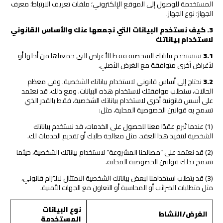
المستخدمة للوصول إلى الموقع الإلكتروني؛ ملفات تعريف الارتباط؛ معرف
الجهاز؛ نوع الجهاز.
3
.
كيف نستخدم البيانات التي نجمعها عنك والأساس القانوني
لاستخدام بياناتك
3.1
سنستخدم بياناتك الشخصية فقط للأغراض التي جمعناها من أجلها أو
لأغراض أخرى متوافقة مع الغرض الأصلي.
3.2
نحتاج إلى أساس قانوني لاستخدام بياناتك الشخصية. وفي معظم
الحالات، سنطلب موافقتك لاستخدام هذه البيانات. ومع ذلك، قد نعتمد
على أسس قانونية أخرى لاستخدام بياناتك الشخصية، فقط بالقدر الذي
تسمح به قوانين الخصوصية المحلية، مثل:
(1) عندما تُبرم عقدًا معنا للحصول على الخدمات، قد نستخدم بياناتك
الشخصية لتنفيذ هذا العقد، مثل معالجة طلبك أو تقديم الخدمات لك.
(2) قد نعتمد على “مصالحنا المشروعة” لاستخدام بياناتك الشخصية، حيثما
تسمح بذلك قوانين الخصوصية المحلية.
(3) قد يتطلب استخدامنا لبعض بياناتك الشخصية الامتثال لالتزام قانوني،
مثل متطلبات الضرائب أو المحاسبة أو التعاون مع الجهات الأمنية.
نوع البيانات
الغرض/النشاط
المستخدمة