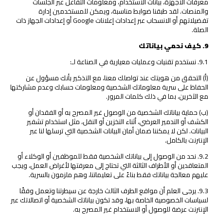
معرفات الأجهزة، بيانات الاستخدام، ومعلومات التفاعل عبر الجلسات
والمنصات. لقد طبقنا ضوابط مناسبة، ويمكن للمستخدمين إدارة
تفضيلاتهم أو الانسحاب عبر إعدادات إعلانات Google أو إعدادات الجهاز ذات
الصلة.
9
.
كيف نحمي بياناتك
9.1. نستخدم تقنيات وعمليات معيارية في الصناعة لـ:
(أ) التحقق من هويتك عند تواصلك معنا، مع التذكير بأنك مسؤول عن
الحفاظ على سرية معلوماتك الشخصية ومعلومات حسابك وعدم مشاركتها
مع الآخرين، بما في ذلك كلمات المرور.
(ب) حماية بياناتك الشخصية من الوصول غير المصرح به أو الفقدان أو
الكشف أو التدمير العرضي، أثناء التخزين أو النقل، مثل استخدام تشفير
البيانات. لكن لا يمكننا ضمان أمان البيانات الشخصية التي ترسلها لنا عبر
الإنترنت بالكامل.
9.2. نحد من الوصول إلى بياناتك الشخصية فقط للموظفين أو الوكلاء أو
المتعاقدين أو الأطراف الثالثة التي تحتاج إلى معرفتها لأغراض العمل، ويجب
عليهم معالجة بياناتك فقط بناءً على تعليماتنا، وهم ملزمون بالسرية.
9.3. يرجى العلم أن مواقع الطرف الثالث خارجة عن سيطرتنا وتعمل وفقًا
لسياسات الخصوصية الخاصة بها، وقد تكون بياناتك الشخصية أو اتصالاتك عبر
الإنترنت عرضة للوصول أو الاستخدام غير المصرح به.