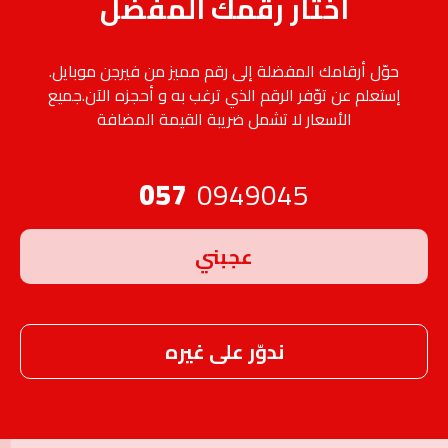
اختار رقمك المفضّل
حوّل أرقامك المفضلة إلى رقم مميز من فيرجن موبايل.
إستعلم عن توّفر الرقم الذي ترغب به و أحجزه الآن.جميع
الأسعار لا تشمل ضريبة القيمة المضافة
057
0949045
عجبني
ندوّر على غيره