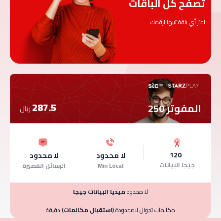
تصفح كل الباقات
اختر أي باقة تبيها لرقمك
287.5
المفوتر 250
ريال
120
لا محدود
لا محدود
جيجا البيانات
Min Local
الرسائل القصيرة
لا محدود
ميديا البيانات جيجا
مكالمات تجوال لامحدودة
(استقبال مكالمات)
دقيقة