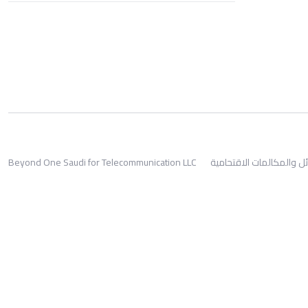
ئل والمكالمات الاقتحامية
Beyond One Saudi for Telecommunication LLC