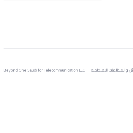
ئل والمكالمات الاقتحامية
Beyond One Saudi for Telecommunication LLC