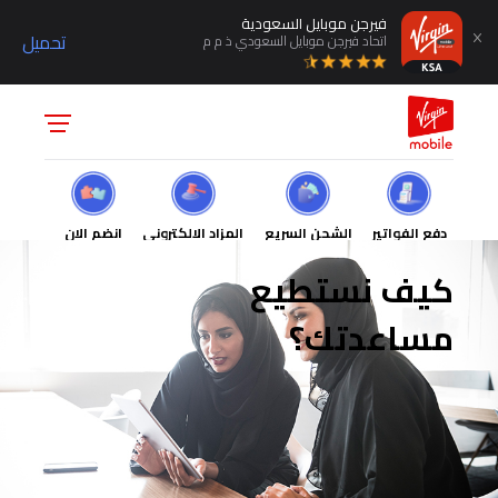
فيرجن موبايل السعودية
تحميل
اتحاد فيرجن موبايل السعودي ذ م م
دفع الفواتير
الشحن السريع
المزاد الالكتروني
انضم الان
كيف نستطيع
مساعدتك؟