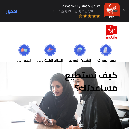
فيرجن موبايل السعودية
تحميل
اتحاد فيرجن موبايل السعودي ذ م م
دفع الفواتير
الشحن السريع
المزاد الالكتروني
انضم الان
كيف نستطيع
مساعدتك؟