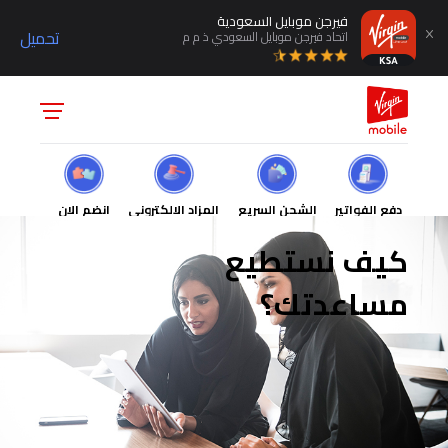
فيرجن موبايل السعودية
تحميل
اتحاد فيرجن موبايل السعودي ذ م م
دفع الفواتير
الشحن السريع
المزاد الالكتروني
انضم الان
كيف نستطيع
مساعدتك؟