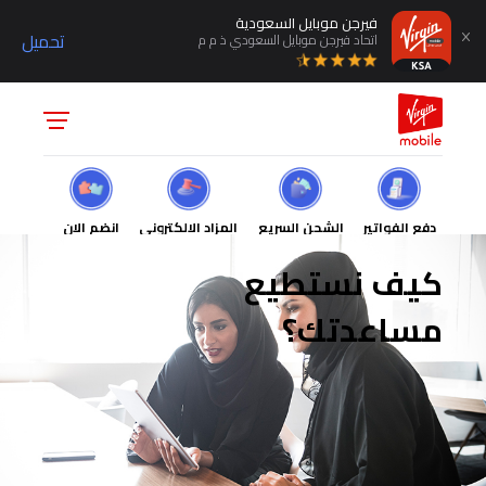
فيرجن موبايل السعودية
تحميل
اتحاد فيرجن موبايل السعودي ذ م م
دفع الفواتير
الشحن السريع
المزاد الالكتروني
انضم الان
كيف نستطيع
مساعدتك؟