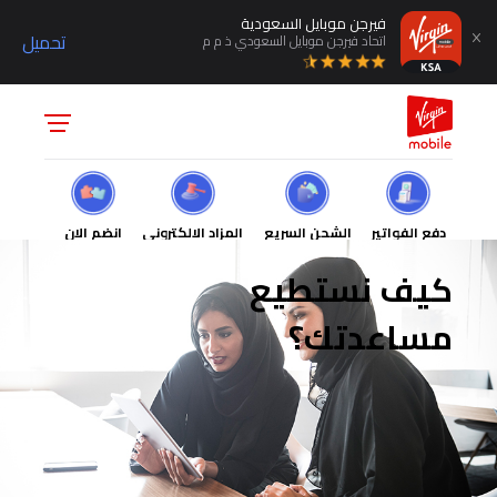
فيرجن موبايل السعودية
تحميل
اتحاد فيرجن موبايل السعودي ذ م م
دفع الفواتير
الشحن السريع
المزاد الالكتروني
انضم الان
كيف نستطيع
مساعدتك؟