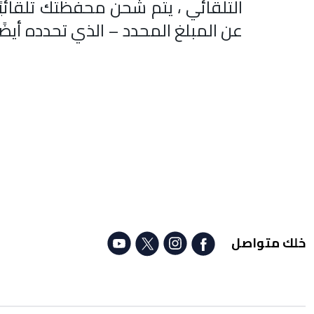
التلقائي ، يتم شحن محفظتك تلقائي
عن المبلغ المحدد – الذي تحدده أيضً
خلك متواصل