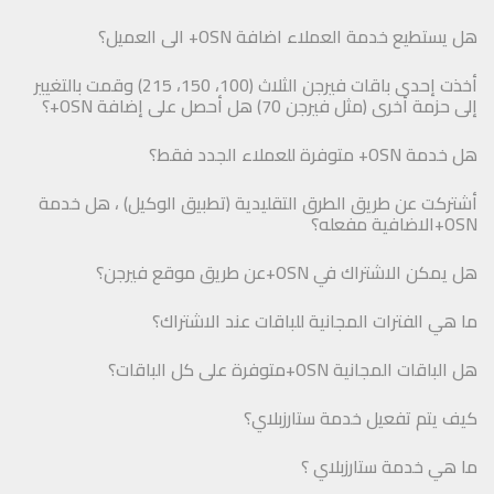
هل يستطيع خدمة العملاء اضافة OSN+ الى العميل؟
أخذت إحدى باقات فيرجن الثلاث (100، 150، 215) وقمت بالتغيير
إلى حزمة أخرى (مثل فيرجن 70) هل أحصل على إضافة OSN+؟
هل خدمة OSN+ متوفرة للعملاء الجدد فقط؟
أشتركت عن طريق الطرق التقليدية (تطبيق الوكيل) ، هل خدمة
OSN+الاضافية مفعله؟
هل يمكن الاشتراك في OSN+عن طريق موقع فيرجن؟
ما هي الفترات المجانية للباقات عند الاشتراك؟
هل الباقات المجانية OSN+متوفرة على كل الباقات؟
كيف يتم تفعيل خدمة ستارزبلاي؟
ما هي خدمة ستارزبلاي ؟