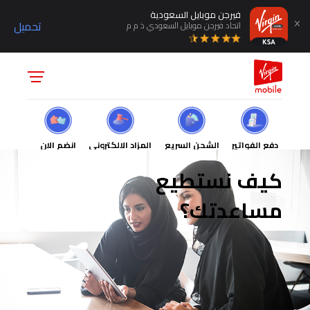
فيرجن موبايل السعودية
تحميل
اتحاد فيرجن موبايل السعودي ذ م م
دفع الفواتير
الشحن السريع
المزاد الالكتروني
انضم الان
كيف نستطيع
مساعدتك؟