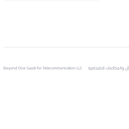
ئل والمكالمات الاقتحامية
Beyond One Saudi for Telecommunication LLC