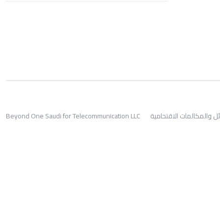
ئل والمكالمات الاقتحامية
Beyond One Saudi for Telecommunication LLC