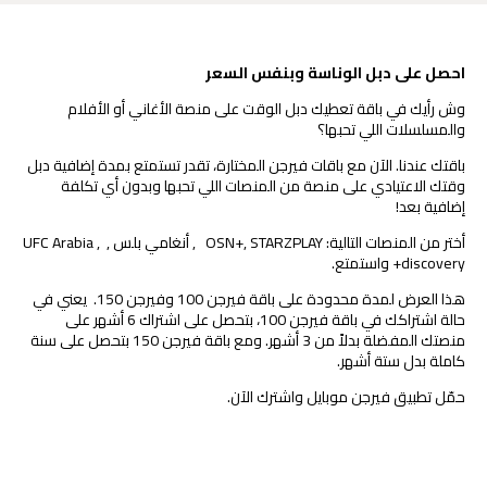
احصل على دبل الوناسة وبنفس السعر
وش رأيك في باقة تعطيك دبل الوقت على منصة الأغاني أو الأفلام
والمسلسلات اللي تحبها؟
باقتك عندنا. الآن مع باقات فيرجن المختارة، تقدر تستمتع بمدة إضافية دبل
وقتك الاعتيادي على منصة من المنصات اللي تحبها وبدون أي تكلفة
إضافية بعد!
أختر من المنصات التالية: OSN+, STARZPLAY , أنغامي بلس , UFC Arabia ,
discovery+ واستمتع.
هذا العرض لمدة محدودة على باقة فيرجن 100 وفيرجن 150. يعني في
حالة اشتراكك في باقة فيرجن 100، بتحصل على اشتراك 6 أشهر على
منصتك المفضلة بدلاً من 3 أشهر. ومع باقة فيرجن 150 بتحصل على سنة
كاملة بدل ستة أشهر.
حمّل تطبيق فيرجن موبايل واشترك الآن.