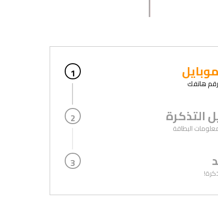
موبايل
1
رقم هاتفك
 التذكرة
2
معلومات البطاقة
د
3
ذكرة!