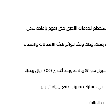
و استخدام الخدمات الأخرى حتى تقوم بإعادة شحن
م إغلاق حسابك وإعادة تخصيص رقمك، وذلك وفقًا للوائح هيئة الاتصالات والفضاء
3.5 عند تحويل الرصيد بين أرقامك في بيوند ون إس إيه أو أرقام اخرى داخل بيوند ون إس إيه، فإن الحد الأدنى لمبلغ التحويل هو (5) ريالات، وبحد أقصى (300) ريال يوميًا،
صيد) في حسابك مسبق الدفع لن يتم ترحيلها