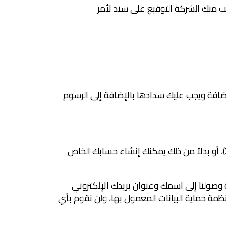
لمضافة ويجب عليك سدادها بالإضافة إلى الرسوم
6.1 يمكنك التسجيل والدخول على التطبيق من خلال وسيلتين: أولاً بالدخول عبر حساب فيسبوك، أو جوجل، أو اكس (X)، أو بدلاً من ذلك يمكنك إنشاء حسابك الخاص
اكس (X)، فهذا يُعد موافقة منك على إتاحة وصولنا إلى اسمك وعنوان بريدك الإلكتروني
ظمة حماية البيانات المعمول بها، ولن نقوم بأي