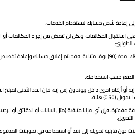
ا على استقبال المكالمات، ولكن لن تتمكن من إجراء المكالمات أ
 الطوارئ.
3.3 إذا لم تقم بإعادة شحن حسابك أو استخدام خطك لمدة (90) يومًا متتالية، فقد يت
اقة مفوترة، فإن أي مزايا متبقية (مثل البيانات أو الدقائق أو الر
التحويل.