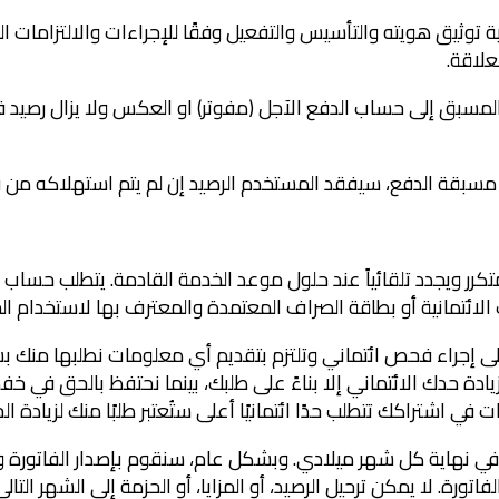
ملية توثيق هويته والتأسيس والتفعيل وفقًا للإجراءات والالتزامات 
 المسبق إلى حساب الدفع الآجل (مفوتر) او العكس ولا يزال رصيد 
كرر ويجدد تلقائياً عند حلول موعد الخدمة القادمة. يتطلب حساب 
لائتمانية أو بطاقة الصراف المعتمدة والمعترف بها لاستخدام ال
لى إجراء فحص ائتماني وتلتزم بتقديم أي معلومات نطلبها منك ب
ادة حدك الائتماني إلا بناءً على طلبك، بينما نحتفظ بالحق في خف
في اشتراكك تتطلب حدًا ائتمانيًا أعلى ستُعتبر طلبًا منك لزيادة الح
ة في نهاية كل شهر ميلادي. وبشكل عام، سنقوم بإصدار الفاتورة وإ
يومًا من تاريخ إصدار الفاتورة. لا يمكن ترحيل الرصيد، أو المزايا، أو الحزمة إلى 