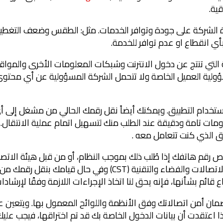
رة الشركة على جودة وتوافر الخدمات. مثل: الطقس وضعف التغطية 
ي انقطاع او عدم توافر للخدمة.
ة التي تنتج عن دخول الانترنت وشبكات المعلومات الأخرى والمواقع
لية العميل الخاصة ولا تتحمل الشركة المسؤولية عن أي محتوى ي
ك SIM واختيار رقم جديد باستخدام التطبيق. ويمكنك أيضاً نقل رقمك الحالي م
لومات تامة ودقيقة عند الطلب منك لتسهيل اتمام عملية الانتقا
ق الذي كنت تتعامل معه .
ئم بشأنها، فإنه يحق لنا اتخاذ الإجراءات اللازمة وفقًا لإرشادات ول
 لضمان أمن اتصالاتك وفق الأنظمة واللوائح المعمول بها. ويتعين
قدت أن بيانات الدخول الخاصة بك قد تم اختراقها، فيجب عليك إبلا