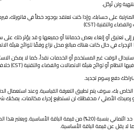
هية ولن تُرحّل.
المترتبة على حسابك. وإذا كنت تعتقد بوجود خطأ في فاتورتك، ف
فضاء والتقنية (CST)
ضطر إلى تعليق أو إلغاء بعض خدماتنا أو جميعها و قد يؤثر ذلك عل
راء في حال كانت هناك مبالغ محل نزاع وفقًا للوائح هيئة الاتصالا
و استبدال الوقت غير المستخدم أو الخدمات نقداً، كما لا يمكن ال
ظام أو لوائح هيئة الاتصالات والفضاء والتقنية (CST) خلاف ذلك.
جل الخاص بك، سوف يتم تطبيق التعرفة القياسية. وعند استعمال ا
صيدك الأصلي / محفظتك لن تستطيع إجراء مكالمات. يمكنك شرا
4.9 الحد الائتماني للاشتراك: توافق على أن يتاح لك حد ائتماني بنسبة (20%) من
ا لا يقل عن قيمة الباقة الأساسية.