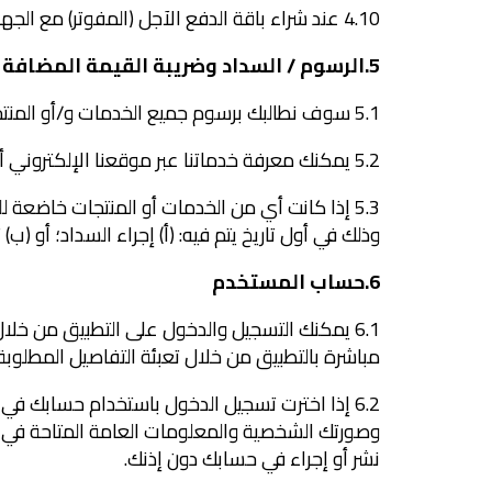
4.10 عند شراء باقة الدفع الآجل (المفوتر) مع الجهاز، يتطلب التزامًا لمدة (18) شهرًا من تاريخ الاشتراك/الشراء. قد تطلب منك الشركة التوقيع على سند لأمر
5.الرسوم / السداد وضريبة القيمة المضافة
5.1 سوف نطالبك برسوم جميع الخدمات و/أو المنتجات المستخدمة.
5.2 يمكنك معرفة خدماتنا عبر موقعنا الإلكتروني أو في نقاط البيع أو من خدمات العملاء.
5.3 إذا كانت أي من الخدمات أو المنتجات خاضعة
وذلك في أول تاريخ يتم فيه: (أ) إجراء السداد؛ أو (ب) 
6.حساب المستخدم
مباشرة بالتطبيق من خلال تعبئة التفاصيل المطلوبة.
وصورتك الشخصية والمعلومات العامة المتاحة في ذل
نشر أو إجراء في حسابك دون إذنك.