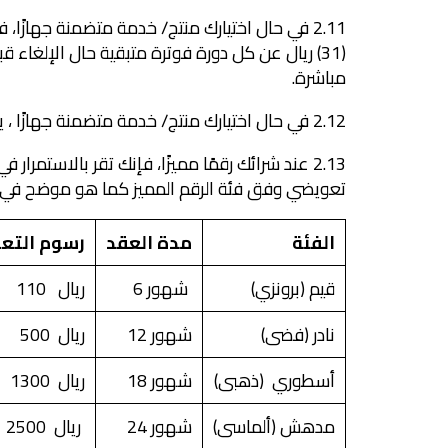
(31) ريال عن كل دورة فوترة متبقية حال الإلغاء
مباشرة.
2.12 في حال اختيارك منتج/ خدمة متضمنة جهازًا ، يكون ضمان الجهاز ومراكز الصيانة لدى وكيل الجهاز.
2.13 عند شرائك رقمًا مميزًا، فإنك تقر بالاستمر
تعويضي وفق فئة الرقم المميز كما هو موضح في الجدو
الفئة
مدة العقد
رسوم التع
قيم
(
برونزي
)
شهور 6
ريال 110
نادر (فضى)
شهور 12
ريال 500
أسطوري (ذهبى)
شهور 18
ريال 1300
مدهش (ألماسى)
شهور 24
ريال 2500