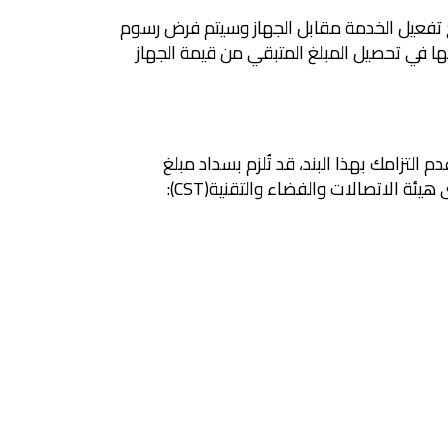
نك تلتزم بالاستمرارية مع الشركة لمدة (18) دورة فوترية من تاريخ تفعيل الخدمة مقابل الجهاز وسيتم فرض رسوم
حقها في تحصيل المبلغ المتبقي من قيمة الجهاز
م التزامك بهذا البند، قد تُلزم بسداد مبلغ
 الاتصالات والفضاء والتقنية(CST):