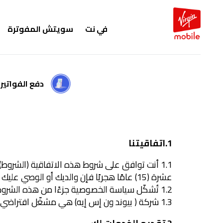
في نت
سويتش المفوترة
دفع الفواتير
الشروط
1.اتفاقيتنا
1.1 أنت توافق على شروط هذه الاتفاقية (الشروط) ب
والأحكام
عشرة (15) عامًا هجريًا فإن والديك أو الوصي عليك يكونون مسؤولين بموجب هذه الاتفاقية.
1.2 تُشكّل سياسة الخصوصية جزءًا من هذه الشروط والتي تُنظّم جمع بياناتك الشخصية واستخدامها، وهي متاحة بشكل منفصل على موقعنا الإلكتروني.
1.3 شركة ( بيوند ون إس إيه) هي مشغّل افتراضي متنقل (MVNO) وتعتمد في تقديم خدماتها على البنية التحتية لشبكة شركة الاتصالات السعودية (STC).