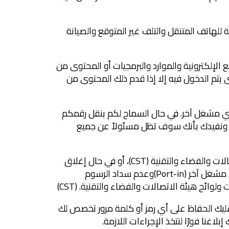
للهاتف المتنقل والتلف غير المتوقع والصيانة
 الإلكترونية والموارد والبرمجيات أو المحتوى من
تم الدخول فيه إلا إذا قدم ذلك المحتوى من
ن مشغل إلى أي مشغل آخر. في حال السماح لكم بنقل رقمكم
ل. ونفيدك بأنك سوف تظل مسئولاً عن جميع
2.9 نحتفظ بالحق في تغيير أو تعليق أو إعادة تخصيص رقم هاتفك إذا طُلب ذلك بموجب النظام، أو من قبل هيئة الاتصالات والفضاء والتقنية (CST)، أو في حال إغلاق
حسابك أو بقائه غير نشط، وذلك وفقًا للوائح هيئة الاتصالات والفضاء والتقنية (CST) وفي حال قيامك بنقل رقمك من مشغل آخر (Port-in)وعدم سداد الرسوم
وائح هيئة الاتصالات والفضاء والتقنية. (CST)
 عليك الحفاظ على أي رمز أو كلمة مرور تخصص لك
غنا فورًا لنتخذ الإجراءات اللازمة.