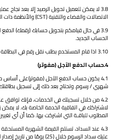
3.8 لا يمكن للعميل تحويل الرصيد إلا بعد نجاح ع
الاتصالات والفضاء والتقنية (CST) والأنظمة ذات العلاقة.
3.9 في حال قيامكم بتحويل حسابك (رقمك) الدفع
الحساب الجديد.
3.10 اذا قام المستخدم بطلب نقل رقم في البطاقة مسبقة الدفع، سيفقد المستخدم الرصيد إن لم يتم استهلاكه من قبل المستخدم قبل عملية نقل الرقم.
4.حساب الدفع الآجل (مفوتر)
4.1 يكون حساب الدفع الآجل (مفوتر)على أساس مت
شهري / رسوم. وتحتاج بعد ذلك إلى تسجيل بطاقتك ا
4.2 من خلال تسجيلك في الخدمات، فإنك توافق ع
لاشتراكك في اتفاقية الخدمة الخاصة بك. لا يمكن زي
المطلوب للباقـة التي اشتركت بها. كما أن أي تغييرات 
4.3 عند السداد، تستلم القيمة الشهرية المستحق
عليك سداد الرسوم خلال (25) 