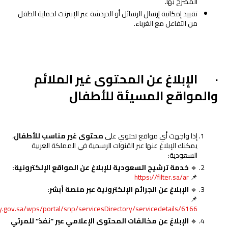
المصرح بها.
تقييد إمكانية إرسال الرسائل أو الدردشة عبر الإنترنت لحماية الطفل
من التفاعل مع الغرباء.
·
الإبلاغ عن المحتوى غير الملائم
والمواقع المسيئة للأطفال
إذا واجهت أي مواقع تحتوي على
محتوى غير مناسب للأطفال
،
يمكنك الإبلاغ عنها عبر القنوات الرسمية في المملكة العربية
السعودية:
🔹
خدمة ترشيح السعودية للإبلاغ عن المواقع الإلكترونية
:
https://filter.sa/ar
📌
🔹
الإبلاغ عن الجرائم الإلكترونية عبر منصة أبشر
:
📌
.gov.sa/wps/portal/snp/servicesDirectory/servicedetails/6166
🔹
الإبلاغ عن مخالفات المحتوى الإعلامي عبر “نفذ” للمرئي