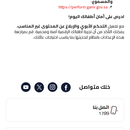
والمسموع
:
https://perform.gamr.gov.sa
📌
احرص على أمان أطفالك اليوم
!
مع تفعيل
التحكم الأبوي والإبلاغ عن المحتوى غير المناسب
،
يمكنك التأكد من أن تجربة أطفالك الرقمية آمنة ومحمية. قم بمراجعة
هذه الإعدادات بانتظام لتحديثها بما يناسب احتياجات عائلتك.
خلك متواصل
اتصل بنا
1789