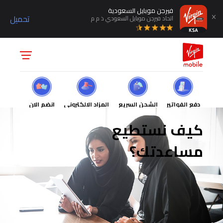
فيرجن موبايل السعودية
تحميل
اتحاد فيرجن موبايل السعودي ذ م م
دفع الفواتير
الشحن السريع
المزاد الالكتروني
انضم الان
كيف نستطيع
مساعدتك؟