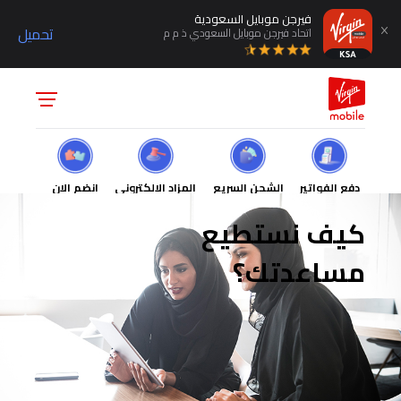
فيرجن موبايل السعودية
تحميل
اتحاد فيرجن موبايل السعودي ذ م م
دفع الفواتير
الشحن السريع
المزاد الالكتروني
انضم الان
كيف نستطيع
مساعدتك؟