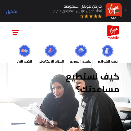
فيرجن موبايل السعودية
تحميل
اتحاد فيرجن موبايل السعودي ذ م م
دفع الفواتير
الشحن السريع
المزاد الالكتروني
انضم الان
كيف نستطيع
مساعدتك؟