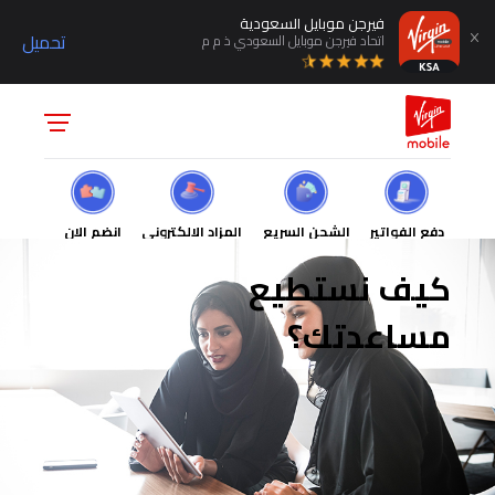
فيرجن موبايل السعودية
تحميل
اتحاد فيرجن موبايل السعودي ذ م م
دفع الفواتير
الشحن السريع
المزاد الالكتروني
انضم الان
كيف نستطيع
مساعدتك؟