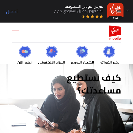
فيرجن موبايل السعودية
تحميل
اتحاد فيرجن موبايل السعودي ذ م م
دفع الفواتير
الشحن السريع
المزاد الالكتروني
انضم الان
كيف نستطيع
مساعدتك؟