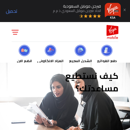
فيرجن موبايل السعودية
تحميل
اتحاد فيرجن موبايل السعودي ذ م م
دفع الفواتير
الشحن السريع
المزاد الالكتروني
انضم الان
كيف نستطيع
مساعدتك؟